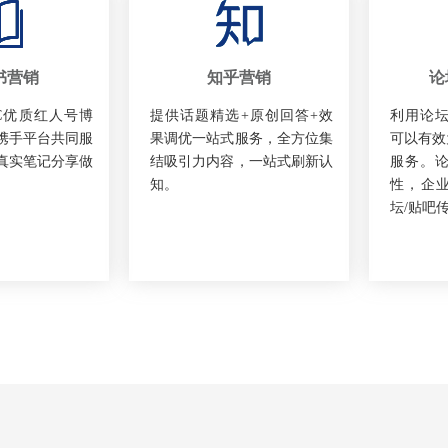
书营销
知乎营销
论
OC优质红人号博
提供话题精选+原创回答+效
利用论坛
携手平台共同服
果调优一站式服务，全方位集
可以有效
真实笔记分享做
结吸引力内容，一站式刷新认
服务。论
知。
性，企
坛/贴吧